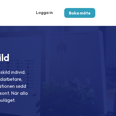
Logga in
Boka möte
ld
ild individ.
edarbetare,
ationen sedd
sont. När alla
uläget.