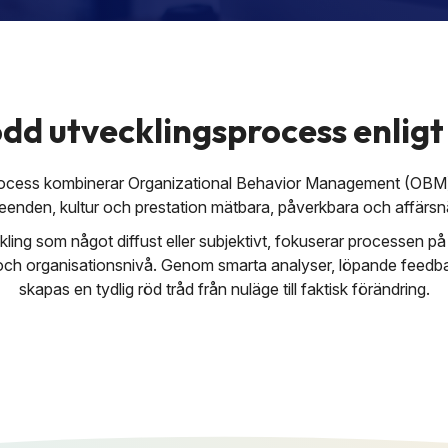
ödd utvecklingsprocess enlig
rocess kombinerar Organizational Behavior Management (OBM)
eenden, kultur och prestation mätbara, påverkbara och affärsn
eckling som något diffust eller subjektivt, fokuserar processen 
m- och organisationsnivå. Genom smarta analyser, löpande feedb
skapas en tydlig röd tråd från nuläge till faktisk förändring.