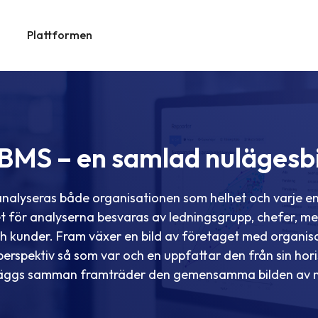
Plattformen
BMS – en samlad nulägesbi
alyseras både organisationen som helhet och varje ensk
 för analyserna besvaras av ledningsgrupp, chefer, m
ch kunder. Fram växer en bild av företaget med organis
 perspektiv så som var och en uppfattar den från sin hori
 läggs samman framträder den gemensamma bilden av n