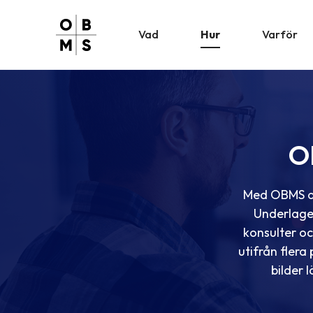
Vad
Hur
Varför
O
Med OBMS an
Underlaget
konsulter o
utifrån flera
bilder