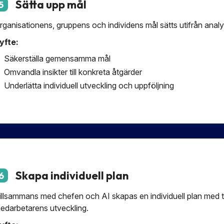
Sätta upp mål
5
rganisationens, gruppens och individens mål sätts utifrån anal
yfte:
Säkerställa gemensamma mål
Omvandla insikter till konkreta åtgärder
Underlätta individuell utveckling och uppföljning
Skapa individuell plan
6
illsammans med chefen och AI skapas en individuell plan med t
edarbetarens utveckling.