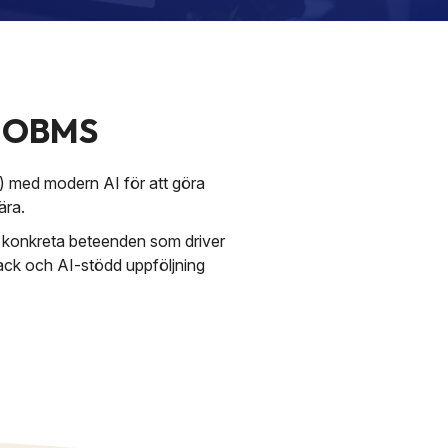
t OBMS
 med modern AI för att göra
ära.
på konkreta beteenden som driver
ack och AI-stödd uppföljning