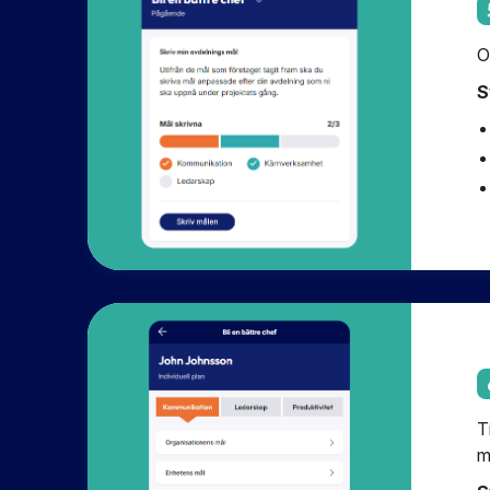
O
S
T
m